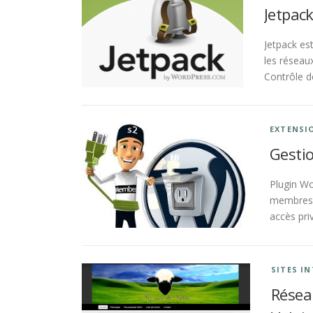
Jetpack
Jetpack es
les réseau
Contrôle d
EXTENSI
Gesti
Plugin Wo
membres d
accès pri
SITES I
Résea