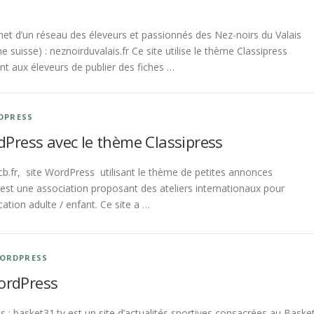
rnet d’un réseau des éleveurs et passionnés des Nez-noirs du Valais
ne suisse) : neznoirduvalais.fr Ce site utilise le thème Classipress
t aux éleveurs de publier des fiches …
DPRESS
dPress avec le thème Classipress
b.fr, site WordPress utilisant le thème de petites annonces
est une association proposant des ateliers internationaux pour
tion adulte / enfant. Ce site a …
ORDPRESS
ordPress
 : basket31.tv est un site d’actualités sportives consacrées au Baske