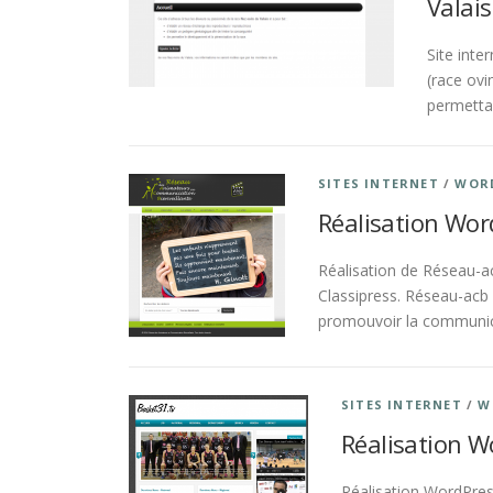
Valais
Site inte
(race ovi
permettan
SITES INTERNET
/
WOR
Réalisation Wor
Réalisation de Réseau-ac
Classipress. Réseau-acb 
promouvoir la communica
SITES INTERNET
/
W
Réalisation W
Réalisation WordPress